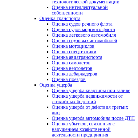
технологической документации
Оценка интеллектуальной
собственности
Оценка транспорта
Оценка судов речного флота
Оценка судов морского флота
Оценка легкового автомобиля
Оценка грузовых автомобилей
Оценка мотоциклов
Оценка спецтехники
Оценка авиатранспорта
Оценка самолетов
Оценка вертолетов
Оценка дебаркадеров
Оценка поездов
Оценка ущерба
Оценка ущерба квартиры при заливе
Оценка ущерба недвижимости от
стихийных бедствий
Оценка ущерба от действия третьих
лиц
Оценка ущерба автомобиля после ДТП
Оценка убытков, связанных с
нарушением хозяйственной
деятельности предприятия