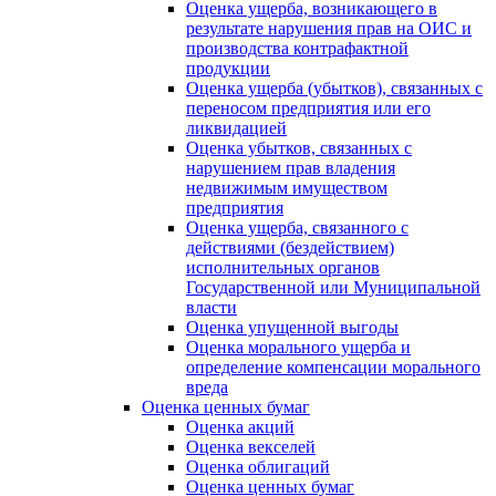
Оценка ущерба, возникающего в
результате нарушения прав на ОИС и
производства контрафактной
продукции
Оценка ущерба (убытков), связанных с
переносом предприятия или его
ликвидацией
Оценка убытков, связанных с
нарушением прав владения
недвижимым имуществом
предприятия
Оценка ущерба, связанного с
действиями (бездействием)
исполнительных органов
Государственной или Муниципальной
власти
Оценка упущенной выгоды
Оценка морального ущерба и
определение компенсации морального
вреда
Оценка ценных бумаг
Оценка акций
Оценка векселей
Оценка облигаций
Оценка ценных бумаг