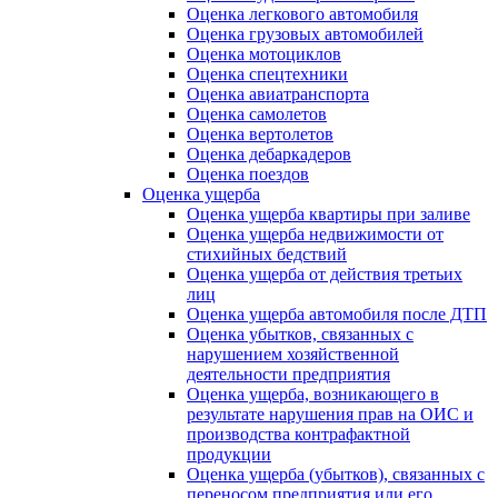
Оценка легкового автомобиля
Оценка грузовых автомобилей
Оценка мотоциклов
Оценка спецтехники
Оценка авиатранспорта
Оценка самолетов
Оценка вертолетов
Оценка дебаркадеров
Оценка поездов
Оценка ущерба
Оценка ущерба квартиры при заливе
Оценка ущерба недвижимости от
стихийных бедствий
Оценка ущерба от действия третьих
лиц
Оценка ущерба автомобиля после ДТП
Оценка убытков, связанных с
нарушением хозяйственной
деятельности предприятия
Оценка ущерба, возникающего в
результате нарушения прав на ОИС и
производства контрафактной
продукции
Оценка ущерба (убытков), связанных с
переносом предприятия или его