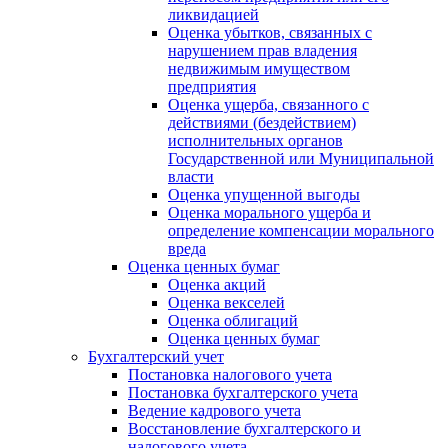
ликвидацией
Оценка убытков, связанных с
нарушением прав владения
недвижимым имуществом
предприятия
Оценка ущерба, связанного с
действиями (бездействием)
исполнительных органов
Государственной или Муниципальной
власти
Оценка упущенной выгоды
Оценка морального ущерба и
определение компенсации морального
вреда
Оценка ценных бумаг
Оценка акций
Оценка векселей
Оценка облигаций
Оценка ценных бумаг
Бухгалтерский учет
Постановка налогового учета
Постановка бухгалтерского учета
Ведение кадрового учета
Восстановление бухгалтерского и
налогового учета