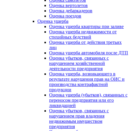
Оценка самолетов
Оценка вертолетов
Оценка дебаркадеров
Оценка поездов
Оценка ущерба
Оценка ущерба квартиры при заливе
Оценка ущерба недвижимости от
стихийных бедствий
Оценка ущерба от действия третьих
лиц
Оценка ущерба автомобиля после ДТП
Оценка убытков, связанных с
нарушением хозяйственной
деятельности предприятия
Оценка ущерба, возникающего в
результате нарушения прав на ОИС и
производства контрафактной
продукции
Оценка ущерба (убытков), связанных с
переносом предприятия или его
ликвидацией
Оценка убытков, связанных с
нарушением прав владения
недвижимым имуществом
предприятия