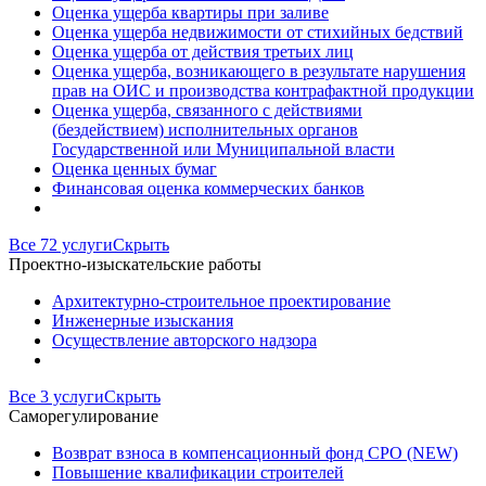
Оценка ущерба квартиры при заливе
Оценка ущерба недвижимости от стихийных бедствий
Оценка ущерба от действия третьих лиц
Оценка ущерба, возникающего в результате нарушения
прав на ОИС и производства контрафактной продукции
Оценка ущерба, связанного с действиями
(бездействием) исполнительных органов
Государственной или Муниципальной власти
Оценка ценных бумаг
Финансовая оценка коммерческих банков
Все 72 услуги
Скрыть
Проектно-изыскательские работы
Архитектурно-строительное проектирование
Инженерные изыскания
Осуществление авторского надзора
Все 3 услуги
Скрыть
Саморегулирование
Возврат взноса в компенсационный фонд СРО (NEW)
Повышение квалификации строителей