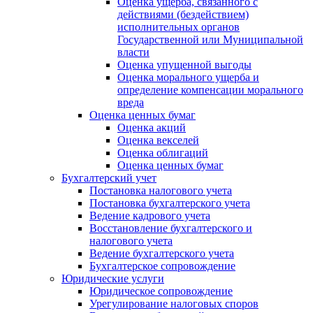
Оценка ущерба, связанного с
действиями (бездействием)
исполнительных органов
Государственной или Муниципальной
власти
Оценка упущенной выгоды
Оценка морального ущерба и
определение компенсации морального
вреда
Оценка ценных бумаг
Оценка акций
Оценка векселей
Оценка облигаций
Оценка ценных бумаг
Бухгалтерский учет
Постановка налогового учета
Постановка бухгалтерского учета
Ведение кадрового учета
Восстановление бухгалтерского и
налогового учета
Ведение бухгалтерского учета
Бухгалтерское сопровождение
Юридические услуги
Юридическое сопровождение
Урегулирование налоговых споров