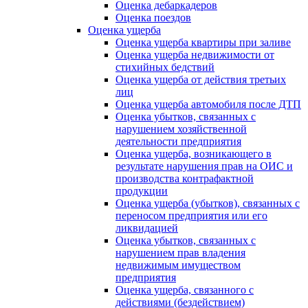
Оценка дебаркадеров
Оценка поездов
Оценка ущерба
Оценка ущерба квартиры при заливе
Оценка ущерба недвижимости от
стихийных бедствий
Оценка ущерба от действия третьих
лиц
Оценка ущерба автомобиля после ДТП
Оценка убытков, связанных с
нарушением хозяйственной
деятельности предприятия
Оценка ущерба, возникающего в
результате нарушения прав на ОИС и
производства контрафактной
продукции
Оценка ущерба (убытков), связанных с
переносом предприятия или его
ликвидацией
Оценка убытков, связанных с
нарушением прав владения
недвижимым имуществом
предприятия
Оценка ущерба, связанного с
действиями (бездействием)