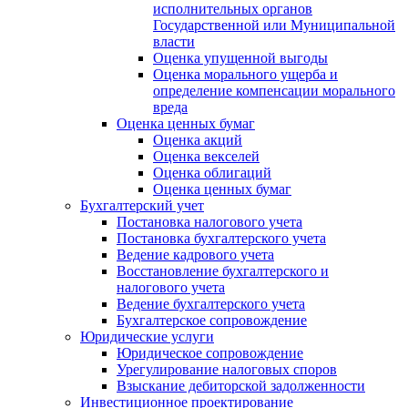
исполнительных органов
Государственной или Муниципальной
власти
Оценка упущенной выгоды
Оценка морального ущерба и
определение компенсации морального
вреда
Оценка ценных бумаг
Оценка акций
Оценка векселей
Оценка облигаций
Оценка ценных бумаг
Бухгалтерский учет
Постановка налогового учета
Постановка бухгалтерского учета
Ведение кадрового учета
Восстановление бухгалтерского и
налогового учета
Ведение бухгалтерского учета
Бухгалтерское сопровождение
Юридические услуги
Юридическое сопровождение
Урегулирование налоговых споров
Взыскание дебиторской задолженности
Инвестиционное проектирование