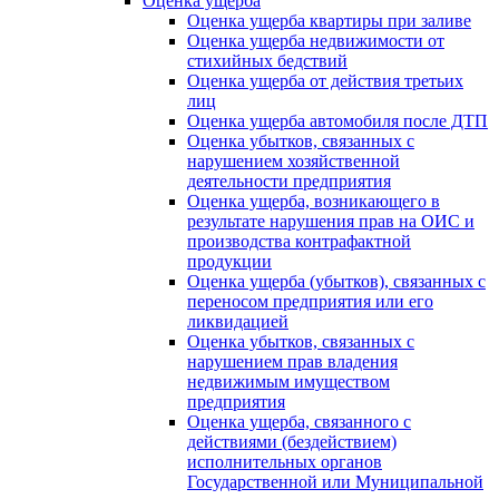
Оценка ущерба
Оценка ущерба квартиры при заливе
Оценка ущерба недвижимости от
стихийных бедствий
Оценка ущерба от действия третьих
лиц
Оценка ущерба автомобиля после ДТП
Оценка убытков, связанных с
нарушением хозяйственной
деятельности предприятия
Оценка ущерба, возникающего в
результате нарушения прав на ОИС и
производства контрафактной
продукции
Оценка ущерба (убытков), связанных с
переносом предприятия или его
ликвидацией
Оценка убытков, связанных с
нарушением прав владения
недвижимым имуществом
предприятия
Оценка ущерба, связанного с
действиями (бездействием)
исполнительных органов
Государственной или Муниципальной