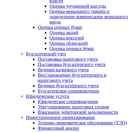
власти
Оценка упущенной выгоды
Оценка морального ущерба и
определение компенсации морального
вреда
Оценка ценных бумаг
Оценка акций
Оценка векселей
Оценка облигаций
Оценка ценных бумаг
Бухгалтерский учет
Постановка налогового учета
Постановка бухгалтерского учета
Ведение кадрового учета
Восстановление бухгалтерского и
налогового учета
Ведение бухгалтерского учета
Бухгалтерское сопровождение
Юридические услуги
Юридическое сопровождение
Урегулирование налоговых споров
Взыскание дебиторской задолженности
Инвестиционное проектирование
Технико-экономическое обоснование (ТЭО)
Финансовый анализ