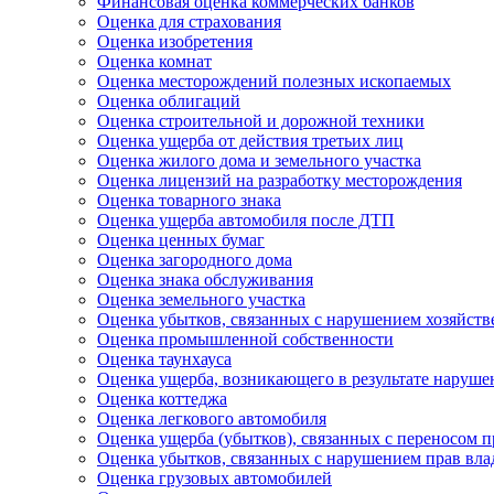
Финансовая оценка коммерческих банков
Оценка для страхования
Оценка изобретения
Оценка комнат
Оценка месторождений полезных ископаемых
Оценка облигаций
Оценка строительной и дорожной техники
Оценка ущерба от действия третьих лиц
Оценка жилого дома и земельного участка
Оценка лицензий на разработку месторождения
Оценка товарного знака
Оценка ущерба автомобиля после ДТП
Оценка ценных бумаг
Оценка загородного дома
Оценка знака обслуживания
Оценка земельного участка
Оценка убытков, связанных с нарушением хозяйств
Оценка промышленной собственности
Оценка таунхауса
Оценка ущерба, возникающего в результате наруш
Оценка коттеджа
Оценка легкового автомобиля
Оценка ущерба (убытков), связанных с переносом 
Оценка убытков, связанных с нарушением прав в
Оценка грузовых автомобилей