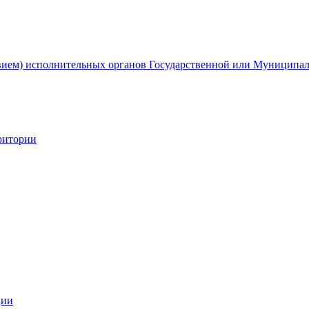
твием) исполнительных органов Государственной или Муниципа
ритории
ции