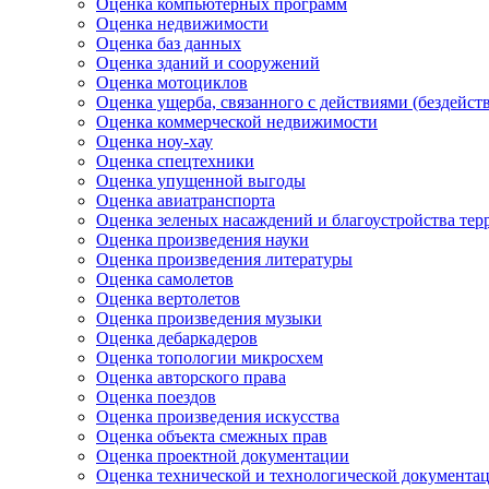
Оценка компьютерных программ
Оценка недвижимости
Оценка баз данных
Оценка зданий и сооружений
Оценка мотоциклов
Оценка ущерба, связанного с действиями (бездейс
Оценка коммерческой недвижимости
Оценка ноу-хау
Оценка спецтехники
Оценка упущенной выгоды
Оценка авиатранспорта
Оценка зеленых насаждений и благоустройства тер
Оценка произведения науки
Оценка произведения литературы
Оценка самолетов
Оценка вертолетов
Оценка произведения музыки
Оценка дебаркадеров
Оценка топологии микросхем
Оценка авторского права
Оценка поездов
Оценка произведения искусства
Оценка объекта смежных прав
Оценка проектной документации
Оценка технической и технологической документа