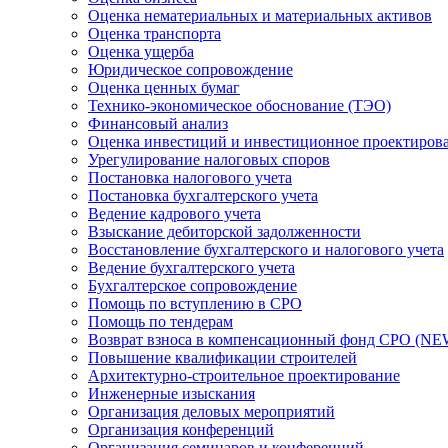
Оценка нематериальных и материальных активов
Оценка транспорта
Оценка ущерба
Юридическое сопровождение
Оценка ценных бумаг
Технико-экономическое обоснование (ТЭО)
Финансовый анализ
Оценка инвестиций и инвестиционное проектиров
Урегулирование налоговых споров
Постановка налогового учета
Постановка бухгалтерского учета
Ведение кадрового учета
Взыскание дебиторской задолженности
Восстановление бухгалтерского и налогового учета
Ведение бухгалтерского учета
Бухгалтерское сопровождение
Помощь по вступлению в СРО
Помощь по тендерам
Возврат взноса в компенсационный фонд СРО (NE
Повышение квалификации строителей
Архитектурно-строительное проектирование
Инженерные изыскания
Организация деловых мероприятий
Организация конференций
Организация семинаров и конференций