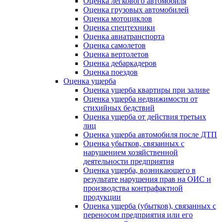
Оценка легкового автомобиля
Оценка грузовых автомобилей
Оценка мотоциклов
Оценка спецтехники
Оценка авиатранспорта
Оценка самолетов
Оценка вертолетов
Оценка дебаркадеров
Оценка поездов
Оценка ущерба
Оценка ущерба квартиры при заливе
Оценка ущерба недвижимости от
стихийных бедствий
Оценка ущерба от действия третьих
лиц
Оценка ущерба автомобиля после ДТП
Оценка убытков, связанных с
нарушением хозяйственной
деятельности предприятия
Оценка ущерба, возникающего в
результате нарушения прав на ОИС и
производства контрафактной
продукции
Оценка ущерба (убытков), связанных с
переносом предприятия или его