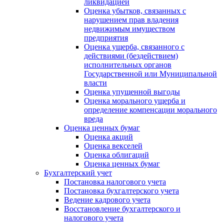
ликвидацией
Оценка убытков, связанных с
нарушением прав владения
недвижимым имуществом
предприятия
Оценка ущерба, связанного с
действиями (бездействием)
исполнительных органов
Государственной или Муниципальной
власти
Оценка упущенной выгоды
Оценка морального ущерба и
определение компенсации морального
вреда
Оценка ценных бумаг
Оценка акций
Оценка векселей
Оценка облигаций
Оценка ценных бумаг
Бухгалтерский учет
Постановка налогового учета
Постановка бухгалтерского учета
Ведение кадрового учета
Восстановление бухгалтерского и
налогового учета