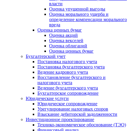
власти
Оценка упущенной выгоды
Оценка морального ущерба и
определение компенсации морального
вреда
Оценка ценных бумаг
Оценка акций
Оценка векселей
Оценка облигаций
Оценка ценных бумаг
Бухгалтерский учет
Постановка налогового учета
Постановка бухгалтерского учета
Ведение кадрового учета
Восстановление бухгалтерского и
налогового учета
Ведение бухгалтерского учета
Бухгалтерское сопровождение
Юридические услуги
Юридическое сопровождение
Урегулирование налоговых споров
Взыскание дебиторской задолженности
Инвестиционное проектирование
Технико-экономическое обоснование (ТЭО)
Финансовый анализ