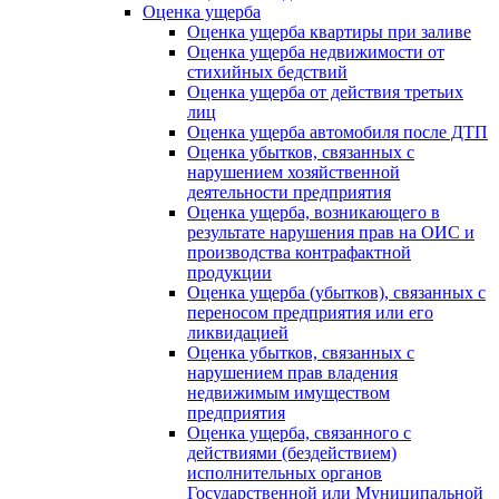
Оценка ущерба
Оценка ущерба квартиры при заливе
Оценка ущерба недвижимости от
стихийных бедствий
Оценка ущерба от действия третьих
лиц
Оценка ущерба автомобиля после ДТП
Оценка убытков, связанных с
нарушением хозяйственной
деятельности предприятия
Оценка ущерба, возникающего в
результате нарушения прав на ОИС и
производства контрафактной
продукции
Оценка ущерба (убытков), связанных с
переносом предприятия или его
ликвидацией
Оценка убытков, связанных с
нарушением прав владения
недвижимым имуществом
предприятия
Оценка ущерба, связанного с
действиями (бездействием)
исполнительных органов
Государственной или Муниципальной